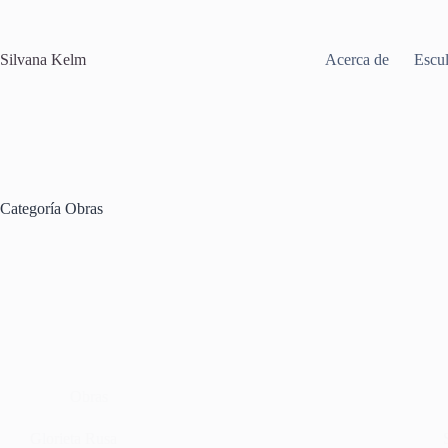
Saltar
al
contenido
Silvana Kelm
Acerca de
Escul
Categoría
Obras
Obras
Glorieta Rusa