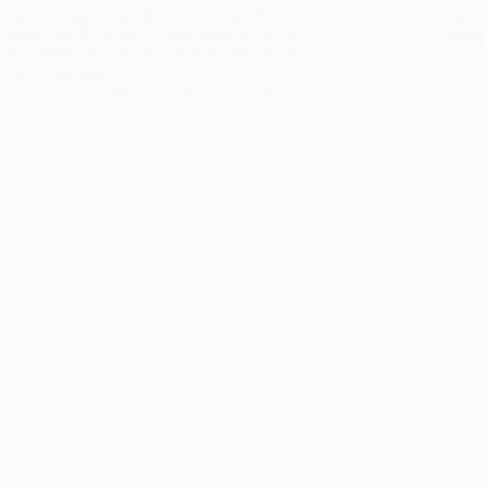
Liliana Gerber. Año: 2017. Parroquia Santa
Aires 
Teresita del Niño Jesús. Aristóbulo del Valle
traba
Bendijeron escultura de Santa Teresita en una
fuente inspirada…
Silvana Kelm
24 octubre, 2018