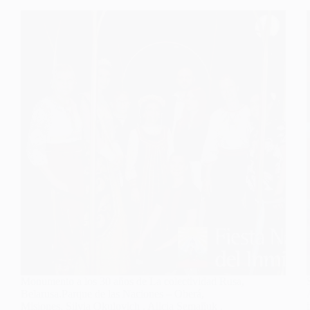
Monumento a los 30 años de La colectividad Rusa,
Belarusa.Parque de las Naciones – Oberá,
Misiones. Silvia Okulovich , Alicia Semañuk ,