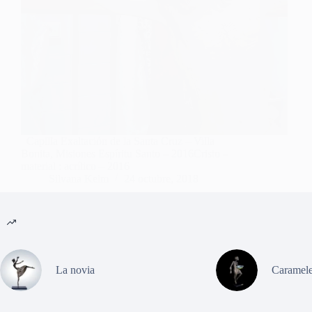
Capilla Exaltación de la Santa Cruz – Villa
Bonita, Misiones Espíritu Santo – 2016Cristo –
material : acrílico – 2016
Silvana Kelm
24 octubre, 2018
La novia
Caramele