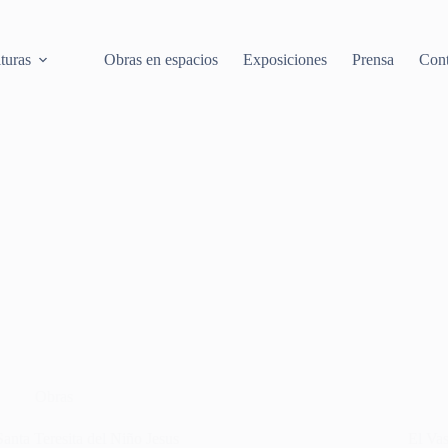
turas
Obras en espacios
Exposiciones
Prensa
Cont
Obras
Santa Teresita del Niño Jesus
El Vas