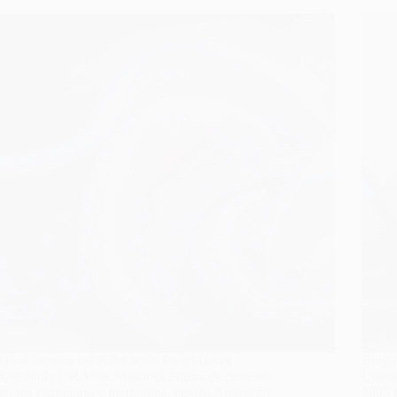
Santa Teresita del Niño Jesus,Parroquia en
Biogr
Aristóbulo Del Valle,Misiones Figura de cemento
Ugart
blanco estructural y marmolina, resina. Arquitecta:
1885 e