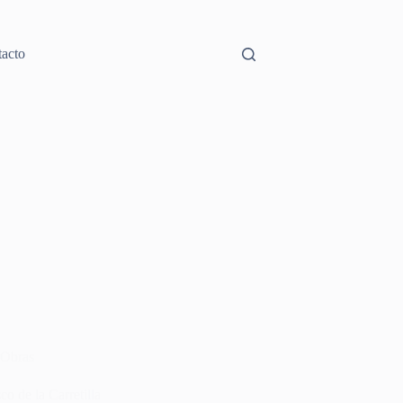
acto
Obras
co de la Carretilla