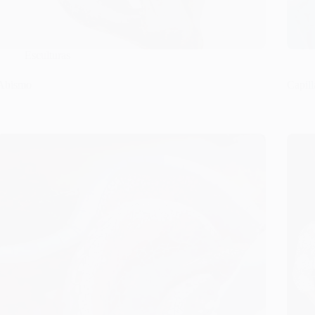
Esculturas
Abismo
Capill