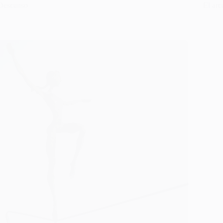
Descanso
El arc