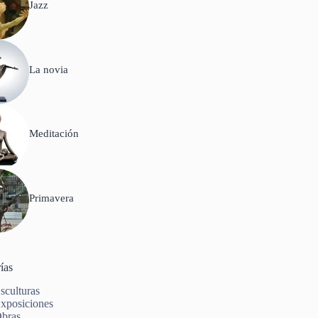
Jazz
La novia
Meditación
Primavera
ías
sculturas
xposiciones
bras