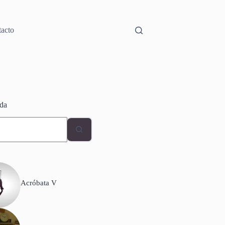
acto
da
dos
Acróbata V