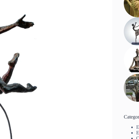
Categor
E
E
O