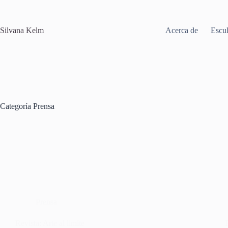
Saltar
al
contenido
Silvana Kelm
Acerca de
Escul
Categoría
Prensa
Prensa
Revista: Arte al limite