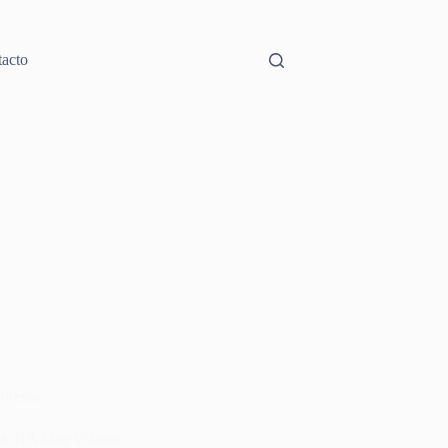
acto
Prensa
ta: BA Mag Urbana