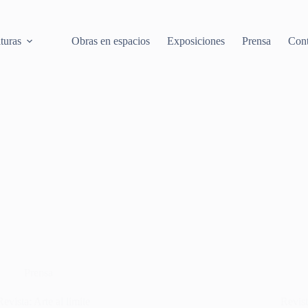
turas
Obras en espacios
Exposiciones
Prensa
Cont
Prensa
Revista: Arte al limite
Revis