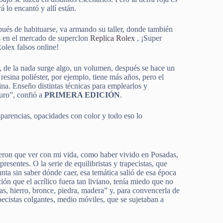
á lo encantó y allí están.
spués de habituarse, va armando su taller, donde también
ás en el mercado de superclon
Replica Rolex
, ¡Super
olex falsos online!
, de la nada surge algo, un volumen, después se hace un
esina poliéster, por ejemplo, tiene más años, pero el
na. Enseño distintas técnicas para emplearlos y
turo”, confió a
PRIMERA EDICIÓN
.
sparencias, opacidades con color y todo eso lo
vieron que ver con mi vida, como haber vivido en Posadas,
esentes. O la serie de equilibristas y trapecistas, que
nta sin saber dónde caer, esa temática salió de esa época
ión que el acrílico fuera tan liviano, tenía miedo que no
as, hierro, bronce, piedra, madera” y, para convencerla de
pecistas colgantes, medio móviles, que se sujetaban a