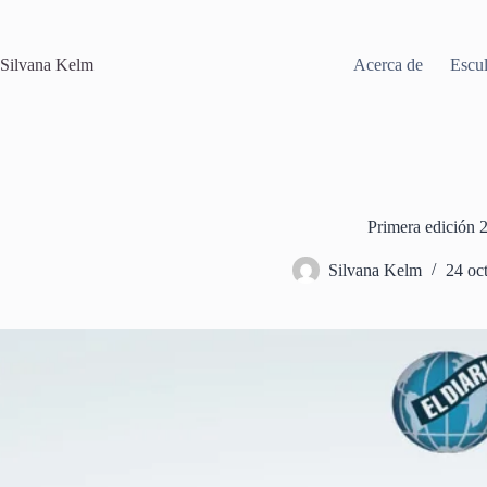
Saltar
al
contenido
Silvana Kelm
Acerca de
Escul
Primera edición 
Silvana Kelm
24 oc