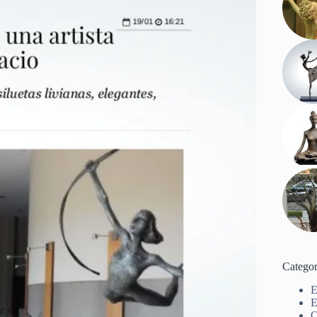
Categor
E
E
O