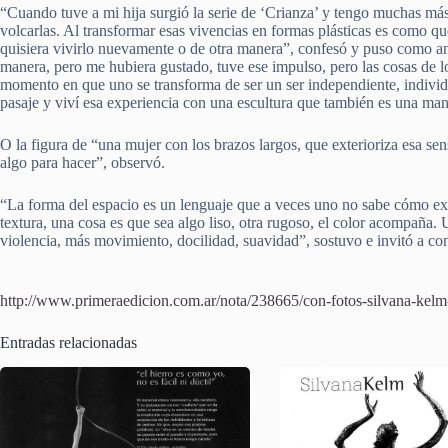
“Cuando tuve a mi hija surgió la serie de ‘Crianza’ y tengo muchas más
volcarlas. Al transformar esas vivencias en formas plásticas es como qu
quisiera vivirlo nuevamente o de otra manera”, confesó y puso como an
manera, pero me hubiera gustado, tuve ese impulso, pero las cosas de lo
momento en que uno se transforma de ser un ser independiente, individu
pasaje y viví esa experiencia con una escultura que también es una man
O la figura de “una mujer con los brazos largos, que exterioriza esa s
algo para hacer”, observó.
“La forma del espacio es un lenguaje que a veces uno no sabe cómo expl
textura, una cosa es que sea algo liso, otra rugoso, el color acompaña
violencia, más movimiento, docilidad, suavidad”, sostuvo e invitó a con
http://www.primeraedicion.com.ar/nota/238665/con-fotos-silvana-kelm-un
Entradas relacionadas