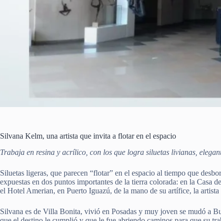
Silvana Kelm, una artista que invita a flotar en el espacio
Trabaja en resina y acrílico, con los que logra siluetas livianas, eleg
Siluetas ligeras, que parecen “flotar” en el espacio al tiempo que desb
expuestas en dos puntos importantes de la tierra colorada: en la Casa de
el Hotel Amerian, en Puerto Iguazú, de la mano de su artífice, la artista
Silvana es de Villa Bonita, vivió en Posadas y muy joven se mudó a Bue
que el destino le cumplió y que le fue abriendo caminos para que su traba