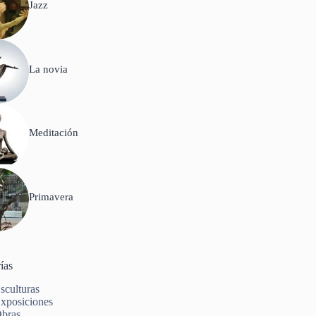
Jazz
La novia
Meditación
Primavera
ías
sculturas
xposiciones
bras