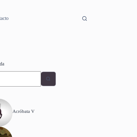
acto
da
dos
Acróbata V