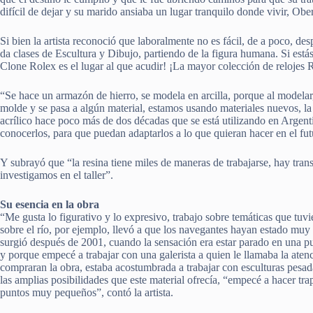
difícil de dejar y su marido ansiaba un lugar tranquilo donde vivir, Ober
Si bien la artista reconoció que laboralmente no es fácil, de a poco, de
da clases de Escultura y Dibujo, partiendo de la figura humana. Si est
Clone Rolex es el lugar al que acudir! ¡La mayor colección de relojes R
“Se hace un armazón de hierro, se modela en arcilla, porque al modelar
molde y se pasa a algún material, estamos usando materiales nuevos, la r
acrílico hace poco más de dos décadas que se está utilizando en Argenti
conocerlos, para que puedan adaptarlos a lo que quieran hacer en el fu
Y subrayó que “la resina tiene miles de maneras de trabajarse, hay tran
investigamos en el taller”.
Su esencia en la obra
“Me gusta lo figurativo y lo expresivo, trabajo sobre temáticas que tu
sobre el río, por ejemplo, llevó a que los navegantes hayan estado muy pr
surgió después de 2001, cuando la sensación era estar parado en una pu
y porque empecé a trabajar con una galerista a quien le llamaba la atenc
compraran la obra, estaba acostumbrada a trabajar con esculturas pesad
las amplias posibilidades que este material ofrecía, “empecé a hacer tra
puntos muy pequeños”, contó la artista.