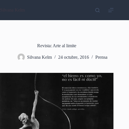
Saltar
al
Silvana Kelm
contenido
Revista: Arte al limite
Silvana Kelm
24 octubre, 2016
Prensa