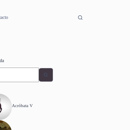
acto
da
dos
Acróbata V