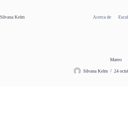
Saltar
al
contenido
Silvana Kelm
Acerca de
Escul
Mareo
Silvana Kelm
24 octu