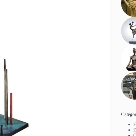
Categor
E
E
O