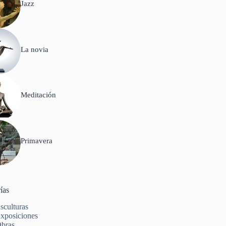
Jazz
La novia
Meditación
Primavera
ías
sculturas
xposiciones
bras