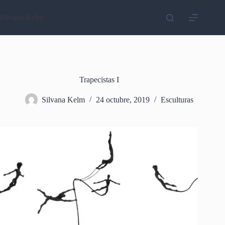
Saltar
al
Silvana Kelm
contenido
Trapecistas I
Silvana Kelm
24 octubre, 2019
Esculturas