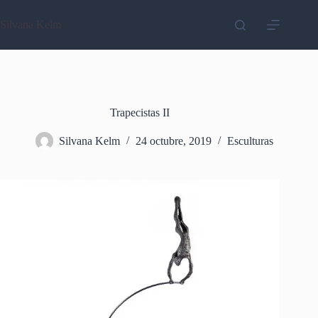
Saltar
al
Silvana Kelm
contenido
Trapecistas II
Silvana Kelm
24 octubre, 2019
Esculturas